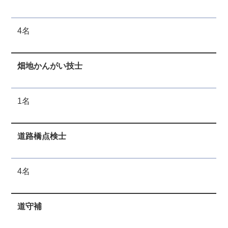
4名
畑地かんがい
技士
1名
道路橋点検士
4名
道守補