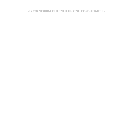
© 2026 NISHIDA GIJUTSUKAIHATSU CONSULTANT Inc