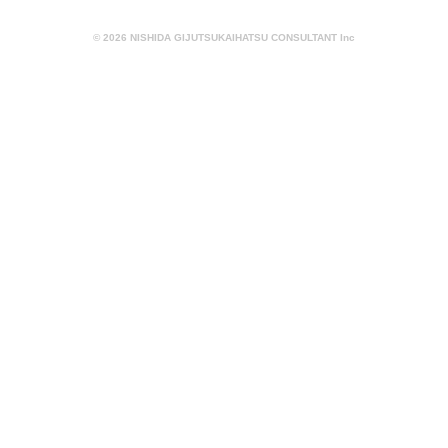
© 2026 NISHIDA GIJUTSUKAIHATSU CONSULTANT Inc