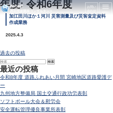
年度:
令和6年度
株式会社
お問い
西田技術開発コンサルタント
合わせ
加江田川ほか１河川 災害測量及び災害査定資料
作成業務
2025.4.3
投
過去の投稿
稿
検
ナ
最近の投稿
索:
ビ
令和8年度 道路ふれあい月間 宮崎地区道路愛護デ
ゲ
ー
ー
九州地方整備局 国土交通行政功労表彰
シ
ソフトボール大会＆慰労会
ョ
安全運転管理優良事業所表彰