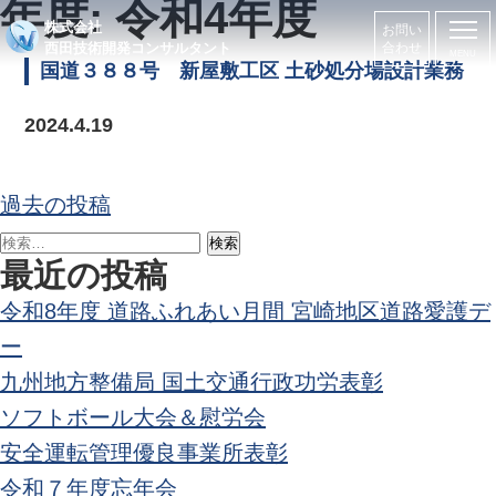
年度:
令和4年度
株式会社
お問い
西田技術開発コンサルタント
合わせ
国道３８８号 新屋敷工区 土砂処分場設計業務
2024.4.19
投
過去の投稿
稿
検
ナ
最近の投稿
索:
ビ
令和8年度 道路ふれあい月間 宮崎地区道路愛護デ
ゲ
ー
ー
九州地方整備局 国土交通行政功労表彰
シ
ソフトボール大会＆慰労会
ョ
安全運転管理優良事業所表彰
ン
令和７年度忘年会