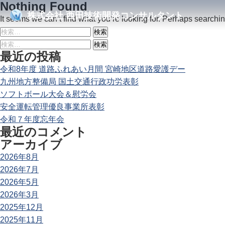
Nothing Found
株式会社
西田技術開発コンサルタント
It seems we can’t find what you’re looking for. Perhaps searchi
検
索:
検
最近の投稿
索:
令和8年度 道路ふれあい月間 宮崎地区道路愛護デー
九州地方整備局 国土交通行政功労表彰
ソフトボール大会＆慰労会
安全運転管理優良事業所表彰
令和７年度忘年会
最近のコメント
アーカイブ
2026年8月
2026年7月
2026年5月
2026年3月
2025年12月
2025年11月