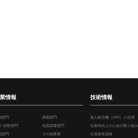
業情報
技術情報
路部門
調査部門
無人航空機（UAV）の活用
川･砂防部門
地質調査部門
生産性向上のための取り組
造部門
その他事業
社員保有資格