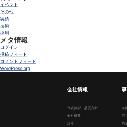
イベント
その他
実績
技術
採用
メタ情報
ログイン
投稿フィード
コメントフィード
WordPress.org
会社情報
事
代表挨拶・品質方針
道
会社概要
河
沿革
構