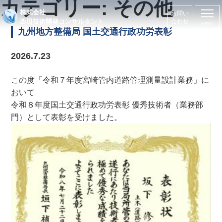
カテゴリー:
その他
株式会社
お問い
西田技術開発コンサルタント
合わせ
九州地方整備局 国土交通行政功労表彰
2026.7.23
この度「令和７年度宮崎管内道路管理測量設計業務」に
おいて
令和８年度国土交通行政功労表彰 優秀技術者（業務部
門）として表彰を受けました。