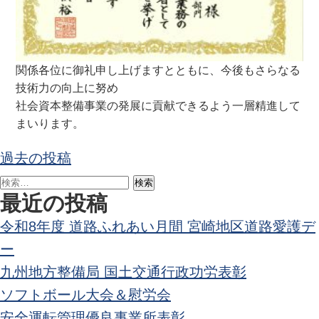
関係各位に御礼申し上げますとともに、今後もさらなる
技術力の向上に努め
社会資本整備事業の発展に貢献できるよう一層精進して
まいります。
投
過去の投稿
稿
検
ナ
最近の投稿
索:
ビ
令和8年度 道路ふれあい月間 宮崎地区道路愛護デ
ゲ
ー
ー
九州地方整備局 国土交通行政功労表彰
シ
ソフトボール大会＆慰労会
ョ
安全運転管理優良事業所表彰