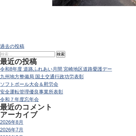
投
過去の投稿
稿
検
ナ
最近の投稿
索:
ビ
令和8年度 道路ふれあい月間 宮崎地区道路愛護デー
ゲ
九州地方整備局 国土交通行政功労表彰
ー
ソフトボール大会＆慰労会
シ
安全運転管理優良事業所表彰
ョ
令和７年度忘年会
ン
最近のコメント
アーカイブ
2026年8月
2026年7月