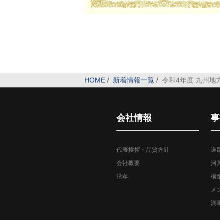
HOME
/
新着情報一覧
/
令和4年度 九州
会社情報
事
代表挨拶・品質方針
道
会社概要
河
沿革
構
メ
測