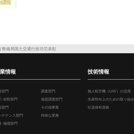
地方整備局国土交通行政功労表彰
業情報
技術情報
路部門
調査部門
無人航空機（UAV）の活用
川･砂防部門
地質調査部門
生産性向上のための取り組
造部門
その他事業
社員保有資格
ンテナンス部門
特殊な業務
量･補償部門