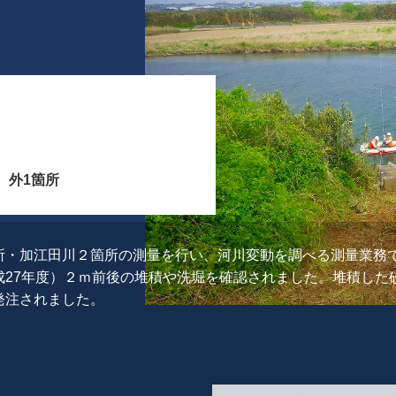
 外1箇所
所・加江田川２箇所の測量を行い、河川変動を調べる測量業務
成27年度）２ｍ前後の堆積や洗堀を確認されました。堆積した
発注されました。