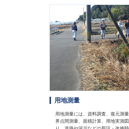
用地測量
用地測量には、資料調査、復元測量
界点間測量、面積計算、用地実測図
り、道路や河川などの新設・改修時