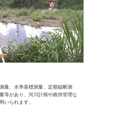
測量、水準基標測量、定期縦断測
量等があり、河川計画や維持管理な
用いられます。